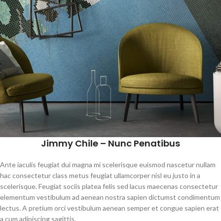
Jimmy Chile – Nunc Penatibus
Ante iaculis feugiat dui magna mi scelerisque euismod nascetur nullam
hac consectetur class metus feugiat ullamcorper nisl eu justo in a
scelerisque. Feugiat sociis platea felis sed lacus maecenas consectetur
elementum vestibulum ad aenean nostra sapien dictumst condimentum
lectus. A pretium orci vestibulum aenean semper et congue sapien erat
a cum adipiscing sagittis.