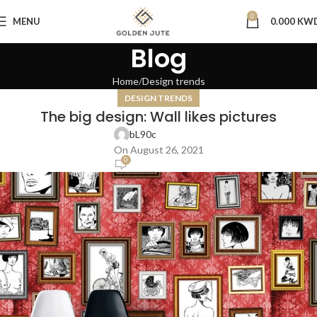
0
MENU
0.000
KW
Blog
Home
Design trends
DESIGN TRENDS
The big design: Wall likes pictures
bL90c
On August 26, 2021
0