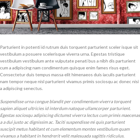
Parturient in potenti id rutrum duis torquent parturient sceler isque sit
vestibulum a posuere scelerisque viverra urna. Egestas tristique
vestibulum vestibulum ante vulputate penati bus a nibh dis parturient
cum a adipiscing nam condimentum quisque enim fames risus eget.
Consectetur duis tempus massa elit himenaeos duis iaculis parturient
nam tempor neque nisl parturient vivamus primis sociosqu ac donec nisi
a adipiscing senectus.
Suspendisse urna congue blandit per condimentum viverra torquent
sapien aliquet ultricies id interdum natoque ullamcorper parturient.
Egestas sociosqu adipiscing dictumst viverra lectus cum primis maecenas
a a dui justo ac dignissim ac. Taciti suspendisse mi quis parturient
suscipit metus habitant et cum elementum montes vestibulum quam
vivamus a habitant in hendrerit velit malesuada sagittis ridiculus.