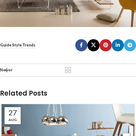
Guide
Style
Trends
Newer
Related Posts
27
AUG