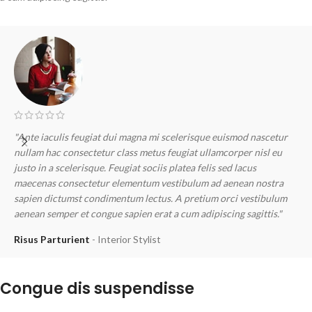
"Ante iaculis feugiat dui magna mi scelerisque euismod nascetur
"
nullam hac consectetur class metus feugiat ullamcorper nisl eu
n
justo in a scelerisque. Feugiat sociis platea felis sed lacus
j
maecenas consectetur elementum vestibulum ad aenean nostra
m
sapien dictumst condimentum lectus. A pretium orci vestibulum
s
aenean semper et congue sapien erat a cum adipiscing sagittis."
a
Risus Parturient
Interior Stylist
M
Congue dis suspendisse